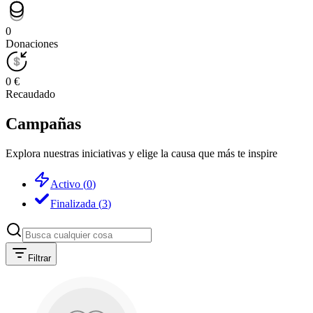
0
Donaciones
0 €
Recaudado
Campañas
Explora nuestras iniciativas y elige la causa que más te inspire
Activo
(
0
)
Finalizada
(
3
)
Filtrar