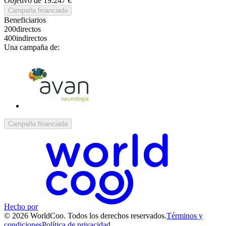
Objetivo de 19.247 €
Campaña financiada
Beneficiarios
200
directos
400
indirectos
Una campaña de:
Campaña financiada
Hecho por
© 2026 WorldCoo. Todos los derechos reservados.
Términos y
condiciones
Política de privacidad