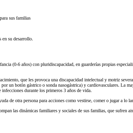
para sus familias
 en su desarrollo.
nfancia (0-6 años) con pluridiscapacidad, en guarderías propias especial
nacimiento, que les provoca una discapacidad intelectual y motriz sever
 por un botón gástrico o sonda nasogástrica) y cardiovasculares. La may
e infecciones durante los primeros 3 años de vida.
uda de otra persona para acciones como vestirse, comer o jugar a lo lar
mpan las dinámicas familiares y sociales de sus familias, que sufren ai