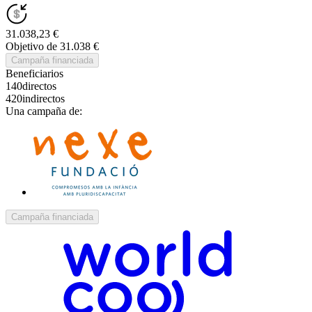
31.038,23 €
Objetivo de 31.038 €
Campaña financiada
Beneficiarios
140
directos
420
indirectos
Una campaña de:
Campaña financiada